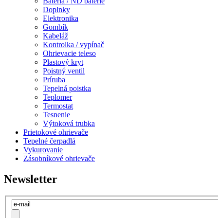
Batéria / ND batérie
Doplnky
Elektronika
Gombík
Kabeláž
Kontrolka / vypínač
Ohrievacie teleso
Plastový kryt
Poistný ventil
Príruba
Tepelná poistka
Teplomer
Termostat
Tesnenie
Výtoková trubka
Prietokové ohrievače
Tepelné čerpadlá
Vykurovanie
Zásobníkové ohrievače
Newsletter