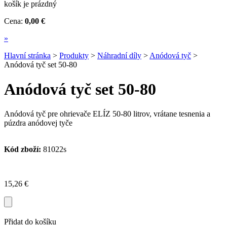
košík je prázdný
Cena:
0,00 €
»
Hlavní stránka
>
Produkty
>
Náhradní díly
>
Anódová tyč
>
Anódová tyč set 50-80
Anódová tyč set 50-80
Anódová tyč pre ohrievače ELÍZ 50-80 litrov, vrátane tesnenia a
púzdra anódovej tyče
Kód zboží:
81022s
15,26 €
Přidat do košíku