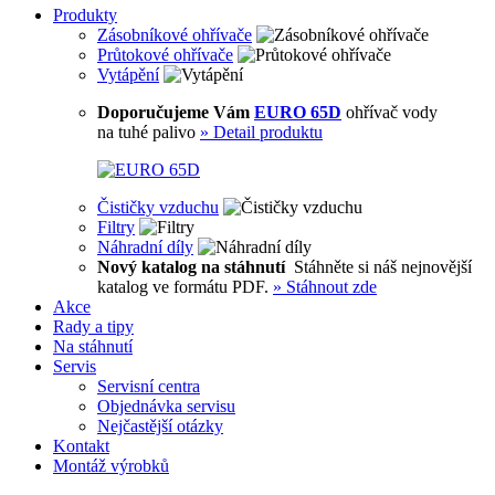
Produkty
Zásobníkové ohřívače
Průtokové ohřívače
Vytápění
Doporučujeme Vám
EURO 65D
ohřívač vody
na tuhé palivo
»
Detail produktu
Čističky vzduchu
Filtry
Náhradní díly
Nový katalog na stáhnutí
Stáhněte si náš nejnovější
katalog ve formátu PDF.
»
Stáhnout zde
Akce
Rady a tipy
Na stáhnutí
Servis
Servisní centra
Objednávka servisu
Nejčastější otázky
Kontakt
Montáž výrobků