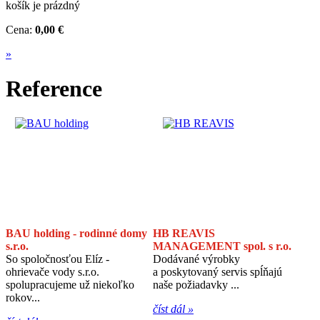
košík je prázdný
Cena:
0,00 €
»
Reference
BAU holding - rodinné domy
HB REAVIS
s.r.o.
MANAGEMENT spol. s r.o.
So spoločnosťou Elíz -
Dodávané výrobky
ohrievače vody s.r.o.
a poskytovaný servis spĺňajú
spolupracujeme už niekoľko
naše požiadavky ...
rokov...
číst dál »