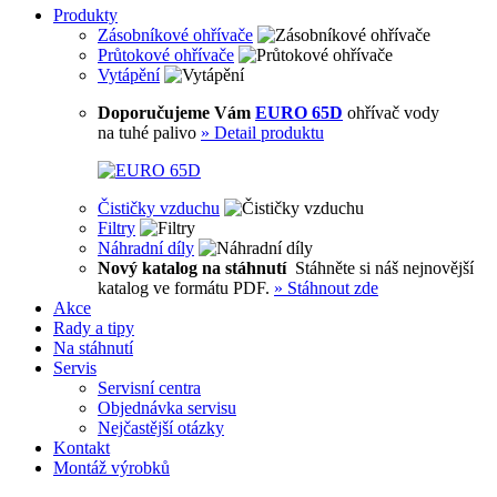
Produkty
Zásobníkové ohřívače
Průtokové ohřívače
Vytápění
Doporučujeme Vám
EURO 65D
ohřívač vody
na tuhé palivo
»
Detail produktu
Čističky vzduchu
Filtry
Náhradní díly
Nový katalog na stáhnutí
Stáhněte si náš nejnovější
katalog ve formátu PDF.
»
Stáhnout zde
Akce
Rady a tipy
Na stáhnutí
Servis
Servisní centra
Objednávka servisu
Nejčastější otázky
Kontakt
Montáž výrobků