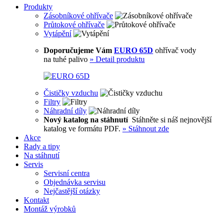
Produkty
Zásobníkové ohřívače
Průtokové ohřívače
Vytápění
Doporučujeme Vám
EURO 65D
ohřívač vody
na tuhé palivo
»
Detail produktu
Čističky vzduchu
Filtry
Náhradní díly
Nový katalog na stáhnutí
Stáhněte si náš nejnovější
katalog ve formátu PDF.
»
Stáhnout zde
Akce
Rady a tipy
Na stáhnutí
Servis
Servisní centra
Objednávka servisu
Nejčastější otázky
Kontakt
Montáž výrobků