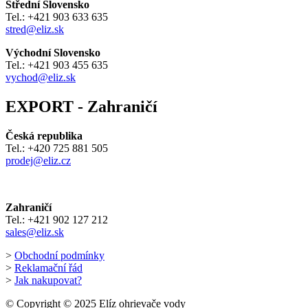
Střední Slovensko
Tel.: +421 903 633 635
stred@eliz.sk
Východní Slovensko
Tel.: +421 903 455 635
vychod@eliz.sk
EXPORT - Zahraničí
Česká republika
Tel.: +420 725 881 505
prodej@eliz.cz
Zahraničí
Tel.: +421 902 127 212
sales@eliz.sk
>
Obchodní podmínky
>
Reklamační řád
>
Jak nakupovat?
© Copyright © 2025 Elíz ohrievače vody