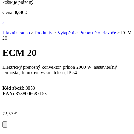
košík je prázdný
Cena:
0,00 €
»
Hlavní stránka
>
Produkty
>
Vytápění
>
Prenosné ohrievače
>
ECM
20
ECM 20
Elektrický prenosný konvektor, príkon 2000 W, nastaviteľný
termostat, hliníkové vykur. teleso, IP 24
Kód zboží:
3853
EAN:
8588006687163
72,57 €