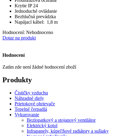
Protimrazová ochrana
Krytie IP 24
Jednoduché ovládanie
Bezhlučná prevádzka
Napájací kábel: 1,8 m
Hodnocení: Nehodnoceno
Dotaz na produkt
Hodnocení
Zatím zde není žádné hodnocení zboží
Produkty
Čističky vzduchu
Náhradné diely
Prietokové ohrievače
Tepelné čerpadlá
Vykurovanie
Bezlopatkový a stojanový ventilátor
Elektrický kotol
Infrapanely, kúpeľňové radiátory a sušiaky