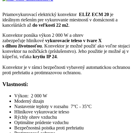
Priamovykurovací elektrický konvektor
ELÍZ E
CM 20
je
ideálnym riešením pre vykurovanie miestností v domácnosti a
kanceláriách až
do veľkosti 22 m2
.
Konvektor
ponúka výkon 2 000 W a ohrev
zabezpečuje
hliníkové
vykurovacie teleso v tvare X
s dlhou životnosťou
. Konvektor je možné použiť ako
voľne stojaci
konvektor na nožičkách (príslušenstvo).
J
eho použitie je možné aj v
kúpeľni, vďaka
krytiu IP 24
.
Konvektor je v rámci bezpečnosti vybavený automatickou ochranou
proti prehriatiu a protimrazovou ochranou.
Vlastnosti:
Výkon: 2 000 W
Moderný dizajn
Nastavenie teploty v rozsahu 7°C - 35°C
Hliníkove vykurovacie teleso
Rýchly ohrev vzduchu
Optimálne prúdenie vzduchu
Bezpečnostná poistka proti prehriatiu