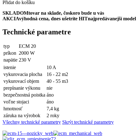
Přidat do košíku
SKLADOM
tovar na sklade, čoskoro bude u vás
AKCIA
výhodná cena, dnes ušetríte
HIT
najpredávanejší model
Technické parametre
typ
ECM 20
príkon
2000 W
napätie
230 V
istenie
10 A
vykurovacia plocha
16 - 22 m2
vykurovací objem
40 - 55 m3
prepínanie výkonu
nie
bezpečnostná poistka
áno
voľne stojaci
áno
hmotnosť
7,4 kg
záruka na výrobok
2 roky
Všechny technické parametry
Skrýt technické parametry