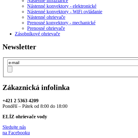
Nastenné infražiariče
Nástenné konvektory - elektronické
Nástenné konvektory - WiFi ovládanie
Nástenné ohrievače
Prenosné konvektory - mechanické
Prenosné ohrievače
Zásobníkové ohrievače
Newsletter
Zákaznická infolinka
+421 2 5363 4209
Pondělí – Pátek od 8:00 do 18:00
ELÍZ ohrievače vody
Sledujte nás
na Facebooku