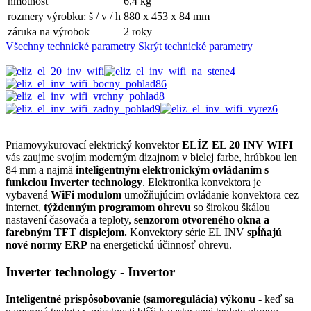
hmotnosť
6,4 kg
rozmery výrobku: š / v / h
880 x 453 x 84 mm
záruka na výrobok
2 roky
Všechny technické parametry
Skrýt technické parametry
Priamovykurovací elektrický konvektor
ELÍZ EL 20 INV WIFI
vás zaujme svojím moderným dizajnom v bielej farbe, hrúbkou len
84 mm a najmä
inteligentným elektronickým ovládaním s
funkciou Inverter technology
. Elektronika konvektora je
vybavená
WiFi modulom
umožňujúcim ovládanie konvektora cez
internet,
týždenným programom ohrevu
so širokou škálou
nastavení časovača a teploty,
senzorom otvoreného okna a
farebným TFT displejom.
Konvektory série EL INV
spĺňajú
nové normy ERP
na energetickú účinnosť ohrevu.
Inverter technology - Invertor
Inteligentné prispôsobovanie (samoregulácia) výkonu -
keď sa