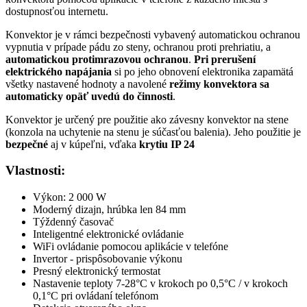
dostupnosťou internetu.
Konvektor je v rámci bezpečnosti vybavený automatickou ochranou
vypnutia v prípade pádu zo steny, ochranou proti prehriatiu, a
automatickou protimrazovou ochranou
.
Pri prerušení
elektrického napájania
si po jeho obnovení elektronika zapamätá
všetky nastavené hodnoty a navolené
režimy konvektora sa
automaticky opäť uvedú do činnosti
.
Konvektor je určený pre použitie ako závesny konvektor na stene
(konzola na uchytenie na stenu je súčasťou balenia). Jeho použitie je
bezpečné
aj v kúpeľni, vďaka
krytiu IP 24
Vlastnosti:
Výkon: 2 000 W
Moderný dizajn, hrúbka len 84 mm
Týždenný časovač
Inteligentné elektronické ovládanie
WiFi ovládanie pomocou aplikácie v telefóne
Invertor - prispôsobovanie výkonu
Presný elektronický termostat
Nastavenie teploty 7-28°C v krokoch po 0,5°C / v krokoch
0,1°C pri ovládaní telefónom