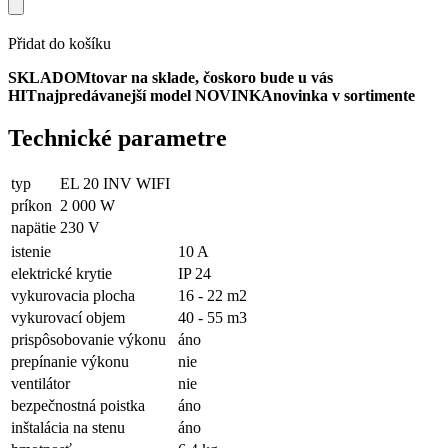
Přidat do košíku
SKLADOM
tovar na sklade, čoskoro bude u vás
HIT
najpredávanejší model
NOVINKA
novinka v sortimente
Technické parametre
typ
EL 20 INV WIFI
príkon
2 000 W
napätie
230 V
istenie
10 A
elektrické krytie
IP 24
vykurovacia plocha
16 - 22 m2
vykurovací objem
40 - 55 m3
prispôsobovanie výkonu
áno
prepínanie výkonu
nie
ventilátor
nie
bezpečnostná poistka
áno
inštalácia na stenu
áno