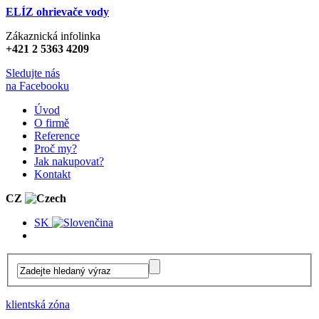
ELÍZ ohrievače vody
Zákaznická infolinka
+421 2 5363 4209
Sledujte nás
na Facebooku
Úvod
O firmě
Reference
Proč my?
Jak nakupovat?
Kontakt
CZ
SK
klientská zóna