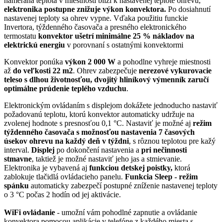
nameraná teplota v miestnosti blíži k nastavenej teplote ohrevu,
elektronika postupne znižuje výkon konvektora.
Po dosiahnutí
nastavenej teploty sa ohrev vypne. Vďaka použitiu funckie
Invertora, týždenného časovača a presného elektronického
termostatu
konvektor ušetrí minimálne 25 % nákladov na
elektrickú energiu
v porovnaní s ostatnými konvektormi
Konvektor ponúka
výkon 2 000 W
a pohodlne vyhreje miestnosti
až
do veľkosti 22 m2
. Ohrev zabezpečuje
nerezové vykurovacie
teleso s dlhou životnosťou, dvojitý hliníkový výmenník zaručí
optimálne prúdenie teplého vzduchu
.
Elektronickým ovládaním s displejom dokážete jednoducho nastaviť
požadovanú teplotu, ktorú konvektor automaticky udržuje na
zvolenej hodnote s presnosťou 0,1 °C. Nastaviť je možné aj
režim
týždenného časovača s možnosťou nastavenia 7 časových
úsekov ohrevu na každý deň v týždni
, s rôznou teplotou pre kažý
interval.
Displej
po dokončení nastavenia a
pri nečinnosti
stmavne
, taktiež je možné nastaviť jeho jas a stmievanie.
Elektronika je vybavená aj
funkciou detskej poistky,
ktorá
zablokuje tlačidlá ovládacieho panelu.
Funkcia Sleep - režim
spánku
automaticky zabezpečí postupné zníženie nastavenej teploty
o 3 °C počas 2 hodín od jej aktivácie.
WiFi ovládanie
- umožní vám pohodlné zapnutie a ovládanie
konvektora pomocou aplikácie v telefóne z každého miesta s