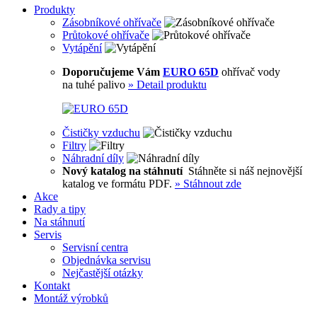
Produkty
Zásobníkové ohřívače
Průtokové ohřívače
Vytápění
Doporučujeme Vám
EURO 65D
ohřívač vody
na tuhé palivo
»
Detail produktu
Čističky vzduchu
Filtry
Náhradní díly
Nový katalog na stáhnutí
Stáhněte si náš nejnovější
katalog ve formátu PDF.
»
Stáhnout zde
Akce
Rady a tipy
Na stáhnutí
Servis
Servisní centra
Objednávka servisu
Nejčastější otázky
Kontakt
Montáž výrobků