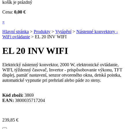
košík je prázdný
Cena:
0,00 €
»
Hlavní stránka
>
Produkty
>
Vytápění
>
Nástenné konvektory -
WiFi ovládanie
>
EL 20 INV WIFI
EL 20 INV WIFI
Elektrický nástenný konvektor, 2000 W, elektronické ovládanie,
WIFI, týždenný časovač, Invertor - prispôsobovanie výkonu, TFT
displej, pamäť nastavení, senzor otvoreného okna, detská poistka,
automatické vypnutie pri prehriatí alebo páde zo steny.
Kód zboží:
3869
EAN:
3800035717204
239,85 €