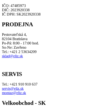
IČO: 47485973
DIČ: 2023920338
IČ DPH: SK2023920338
PRODEJNA
Pestovateľská 4,
82104 Bratislava
Po-Pá: 8:00 - 17:00 hod.
So-Ne: Zavřeno
Tel.: +421 2 53634209
sklad@eliz.sk
SERVIS
Tel.: +421 910 910 637
servis@eliz.sk
montaz@eliz.sk
Velkoobchod - SK