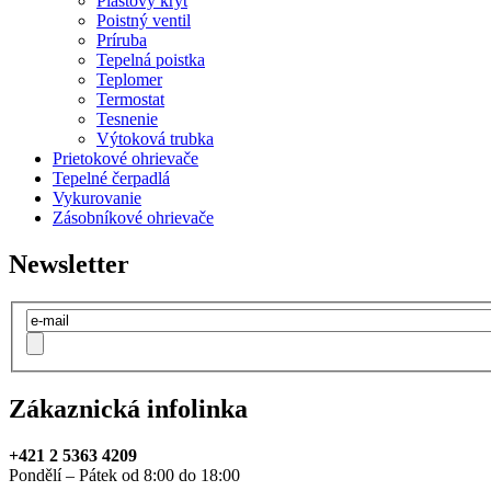
Plastový kryt
Poistný ventil
Príruba
Tepelná poistka
Teplomer
Termostat
Tesnenie
Výtoková trubka
Prietokové ohrievače
Tepelné čerpadlá
Vykurovanie
Zásobníkové ohrievače
Newsletter
Zákaznická infolinka
+421 2 5363 4209
Pondělí – Pátek od 8:00 do 18:00