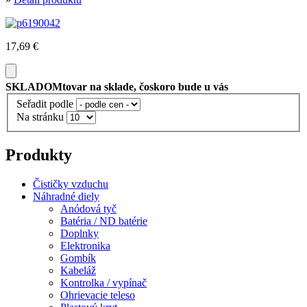
17,69 €
SKLADOM
tovar na sklade, čoskoro bude u vás
Seřadit podle
Na stránku
Produkty
Čističky vzduchu
Náhradné diely
Anódová tyč
Batéria / ND batérie
Doplnky
Elektronika
Gombík
Kabeláž
Kontrolka / vypínač
Ohrievacie teleso