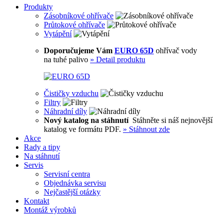
Produkty
Zásobníkové ohřívače
Průtokové ohřívače
Vytápění
Doporučujeme Vám
EURO 65D
ohřívač vody
na tuhé palivo
»
Detail produktu
Čističky vzduchu
Filtry
Náhradní díly
Nový katalog na stáhnutí
Stáhněte si náš nejnovější
katalog ve formátu PDF.
»
Stáhnout zde
Akce
Rady a tipy
Na stáhnutí
Servis
Servisní centra
Objednávka servisu
Nejčastější otázky
Kontakt
Montáž výrobků