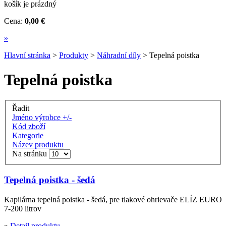
košík je prázdný
Cena:
0,00 €
»
Hlavní stránka
>
Produkty
>
Náhradní díly
>
Tepelná poistka
Tepelná poistka
Řadit
Jméno výrobce +/-
Kód zboží
Kategorie
Název produktu
Na stránku
Tepelná poistka - šedá
Kapilárna tepelná poistka - šedá, pre tlakové ohrievače ELÍZ EURO
7-200 litrov
»
Detail produktu